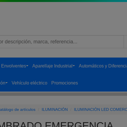
B
 Envolventes
Aparellaje Industrial
Automáticos y Diferenci
...
...
ión
Vehículo eléctrico
Promociones
...
atálogo de artículos
ILUMINACIÓN
ILUMINACIÓN LED COMERC
MBRADO EMERGENCIA