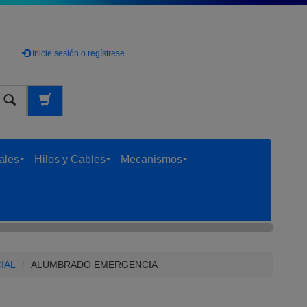
Inicie sesión o regístrese
uscar
ales
Hilos y Cables
Mecanismos
...
...
...
IAL
ALUMBRADO EMERGENCIA