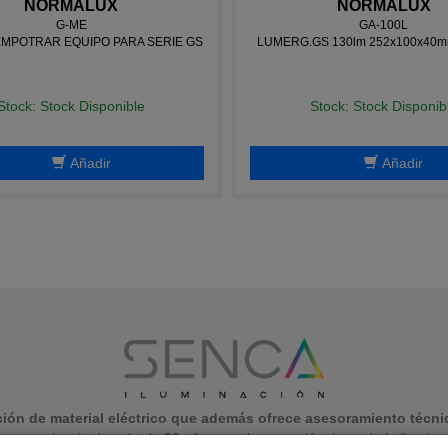
NORMALUX
NORMALUX
G-ME
GA-100L
EMPOTRAR EQUIPO PARA SERIE GS
LUMERG.GS 130lm 252x100x40m
Stock: Stock Disponible
Stock: Stock Disponib
Añadir
Añadir
ón de material eléctrico que además ofrece asesoramiento técnic
periencia de más de 20 años en el sector eléctrico y de la iluminaci