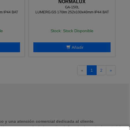
NORMALUX
GA-150L
m IP44 BAT
LUMERG.GS 170lm 252x100x40mm IP44 BAT
le
Stock: Stock Disponible
Añadir
«
1
2
»
o y una atención comercial dedicada al cliente
.
ón y con ganas de darle un giro al almacén de venta de material