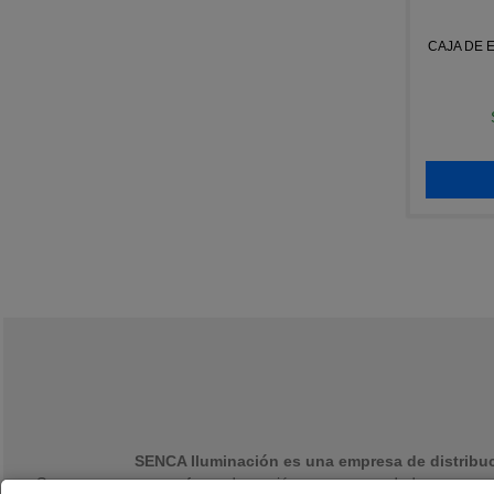
CAJA DE 
SENCA Iluminación es una empresa de distribuci
Somos una empresa formada por jóvenes emprendedores con una ex