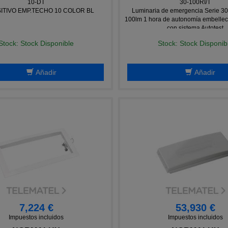
10-DT
30-100RI/T
ITIVO EMP.TECHO 10 COLOR BL
Luminaria de emergencia Serie 30
100lm 1 hora de autonomía embelle
con sistema Autotest
Stock: Stock Disponible
Stock: Stock Disponib
Añadir
Añadir
7,224 €
53,930 €
Impuestos incluidos
Impuestos incluidos