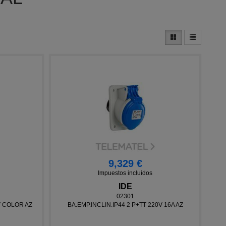
9,329 €
Impuestos incluidos
IDE
02301
V COLOR AZ
BA.EMP.INCLIN.IP44 2 P+TT 220V 16A AZ