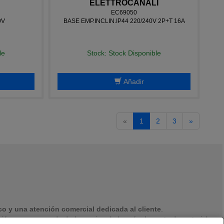
ELETTROCANALI
EC69050
0V
BASE EMP.INCLIN.IP44 220/240V 2P+T 16A
le
Stock: Stock Disponible
Añadir
«
1
2
3
»
o y una atención comercial dedicada al cliente
.
ón y con ganas de darle un giro al almacén de venta de material