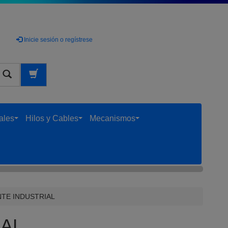
Inicie sesión o regístrese
uscar
ales
Hilos y Cables
Mecanismos
...
...
...
TE INDUSTRIAL
IAL