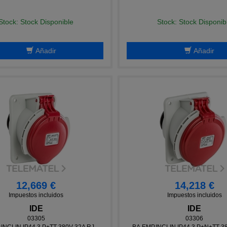
Stock: Stock Disponible
Stock: Stock Disponib
Añadir
Añadir
12,669 €
14,218 €
Impuestos incluidos
Impuestos incluidos
IDE
IDE
03305
03306
INCLIN.IP44 3 P+TT 380V 32A RJ
BA.EMP.INCLIN.IP44 3 P+N+TT 3