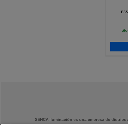
BAS
Sto
SENCA Iluminación es una empresa de distribuci
Somos una empresa formada por jóvenes emprendedores con una ex