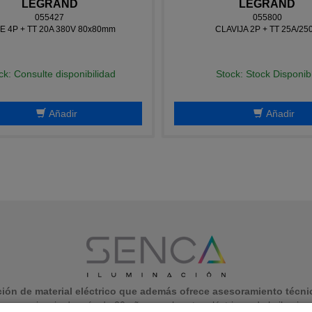
LEGRAND
LEGRAND
055427
055800
E 4P + TT 20A 380V 80x80mm
CLAVIJA 2P + TT 25A/25
ck: Consulte disponibilidad
Stock: Stock Disponib
Añadir
Añadir
ón de material eléctrico que además ofrece asesoramiento técnic
periencia de más de 20 años en el sector eléctrico y de la iluminaci