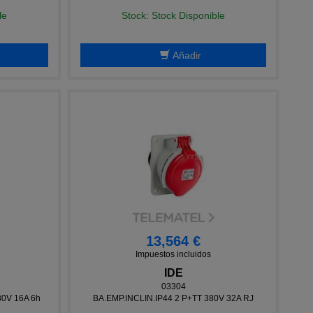
le
Stock: Stock Disponible
Añadir
13,564 €
Impuestos incluidos
IDE
03304
80V 16A 6h
BA.EMP.INCLIN.IP44 2 P+TT 380V 32A RJ