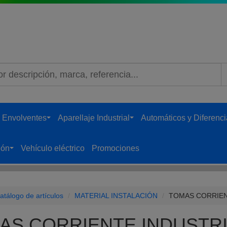
B
 Envolventes
Aparellaje Industrial
Automáticos y Diferenci
...
...
ión
Vehículo eléctrico
Promociones
...
atálogo de artículos
MATERIAL INSTALACIÓN
TOMAS CORRIEN
AS CORRIENTE INDUSTR