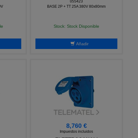
055423
0V
BASE 2P + TT 25A 380V 80x80mm
le
Stock: Stock Disponible
Añadir
8,760 €
Impuestos incluidos