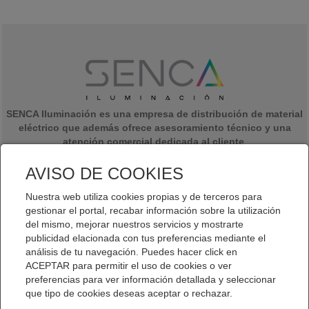
SENCA Iluminación es una empresa de distribución de material
eléctrico que además ofrece asesoramiento técnico y una
atención comercial dedicada al cliente
.
Somos una empresa formada por jóvenes emprendedores con una
experiencia de más de 20 años en el sector eléctrico y de la
AVISO DE COOKIES
iluminación y con ganas de darle un giro al almacén de venta de
material eléctrico.
Nuestra web utiliza cookies propias y de terceros para
gestionar el portal, recabar información sobre la utilización
del mismo, mejorar nuestros servicios y mostrarte
publicidad elacionada con tus preferencias mediante el
análisis de tu navegación. Puedes hacer click en
ACEPTAR para permitir el uso de cookies o ver
Aviso legal
|
Política de privacidad
|
Política de cookies
preferencias para ver información detallada y seleccionar
que tipo de cookies deseas aceptar o rechazar.