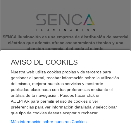
SENCA Iluminación es una empresa de distribución de material
eléctrico que además ofrece asesoramiento técnico y una
atención comercial dedicada al cliente
.
Somos una empresa formada por jóvenes emprendedores con una
experiencia de más de 20 años en el sector eléctrico y de la
AVISO DE COOKIES
iluminación y con ganas de darle un giro al almacén de venta de
material eléctrico.
Nuestra web utiliza cookies propias y de terceros para
gestionar el portal, recabar información sobre la utilización
del mismo, mejorar nuestros servicios y mostrarte
publicidad elacionada con tus preferencias mediante el
análisis de tu navegación. Puedes hacer click en
ACEPTAR para permitir el uso de cookies o ver
Aviso legal
|
Política de privacidad
|
Política de cookies
preferencias para ver información detallada y seleccionar
que tipo de cookies deseas aceptar o rechazar.
Más información sobre nuestras Cookies