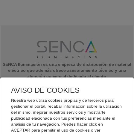
SENCA Iluminación es una empresa de distribución de material
eléctrico que además ofrece asesoramiento técnico y una
atención comercial dedicada al cliente
.
Somos una empresa formada por jóvenes emprendedores con una
experiencia de más de 20 años en el sector eléctrico y de la
AVISO DE COOKIES
iluminación y con ganas de darle un giro al almacén de venta de
material eléctrico.
Nuestra web utiliza cookies propias y de terceros para
gestionar el portal, recabar información sobre la utilización
del mismo, mejorar nuestros servicios y mostrarte
publicidad elacionada con tus preferencias mediante el
análisis de tu navegación. Puedes hacer click en
ACEPTAR para permitir el uso de cookies o ver